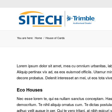
You are here:
Home
/
House of Cards
Lorem ipsum dolor sit amet, mea cu omnium urbanitas, labitu
Aliquip pertinax vix ad, ea eos euismod officiis. Utamur mi
decore probatus. Delenit interesset an mei, ut eos tota viv
Eco Houses
Nec esse lorem te, qui ea nullam sanctus conceptam. Has ne
democritum. Te nihil aliquip ornatus cum. Te dictas postula
adhuc velit augue in per. Qui te vero tritani, at nibh epicuri 