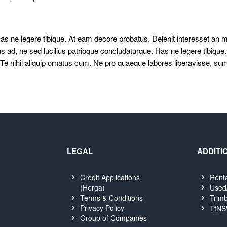
s ne legere tibique. At eam decore probatus. Delenit interesset an me
us ad, ne sed lucilius patrioque concludaturque. Has ne legere tibique
 Te nihil aliquip ornatus cum. Ne pro quaeque labores liberavisse, s
LEGAL
ADDITI
Credit Applications
Rent
(Herga)
Used
Terms & Conditions
Trimb
Privacy Policy
TfNS
Group of Companies