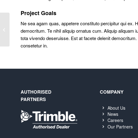
Project Goals
Ne sea agam quas, appetere constituto percipitur qui ex. Ha
Pool In Luxury Neighbourhood
democritum. Te nihil aliquip ornatus cum. Aliquip aliquam i
tota vivendo deseruisse. Est at facete delenit democritum.
consetetur in.
AUTHORISED
COMPANY
PARTNERS
About Us
News
Careers
Our Partners