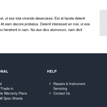
i, ut eos tota vivendo deseruisse. Est at facete delenit
Gr
. At eam decore probatus. Delenit interesset an mei, ut eos
umo hendrerit in nam. No duo dico atomorum, nam dicit
ONAL
HELP
al
Repairs & Instrument
Servicing
/Trade-in
Contact Us
le Warranty Plans
W Spec Sheets