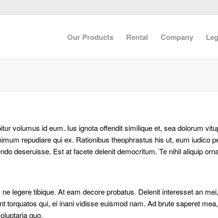
Our Products
Rental
Company
Leg
r volumus id eum. Ius ignota offendit similique et, sea dolorum vitupe
nimum repudiare qui ex. Rationibus theophrastus his ut, eum iudico per
endo deseruisse. Est at facete delenit democritum. Te nihil aliquip or
 legere tibique. At eam decore probatus. Delenit interesset an mei, 
nt torquatos qui, ei inani vidisse euismod nam. Ad brute saperet mea, e
voluptaria quo.